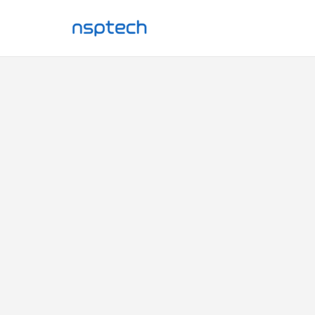
→
ャー。